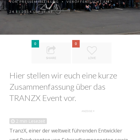
VON
PRESSEMITTEILUNG
VERÖFFENTLICHT AM
•
24.11.2014 UM 17:49
0
0
SHARE
LOVE
Hier stellen wir euch eine kurze
Zusammenfassung über das
TRANZX Event vor.
2
min Lesezeit
TranzX, einer der weltweit führenden Entwickler