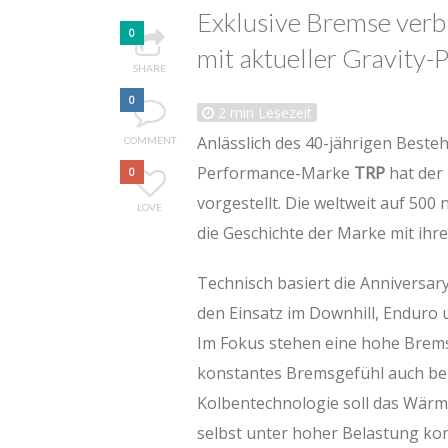
Exklusive Bremse verb
0
mit aktueller Gravity
SHARE
0
2
min Lesezeit
Anlässlich des 40-jährigen Best
COMMENT
Performance-Marke
TRP
hat der
0
vorgestellt. Die weltweit auf 500
LOVE
die Geschichte der Marke mit ihr
Technisch basiert die Anniversary
den Einsatz im Downhill, Enduro 
Im Fokus stehen eine hohe Bremsl
konstantes Bremsgefühl auch bei
Kolbentechnologie soll das Wä
selbst unter hoher Belastung kon