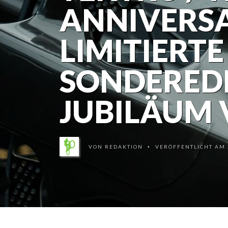
ANNIVERSA
LIMITIERTE
SONDERED
JUBILÄUM 
VON
REDAKTION
VERÖFFENTLICHT AM 2
•