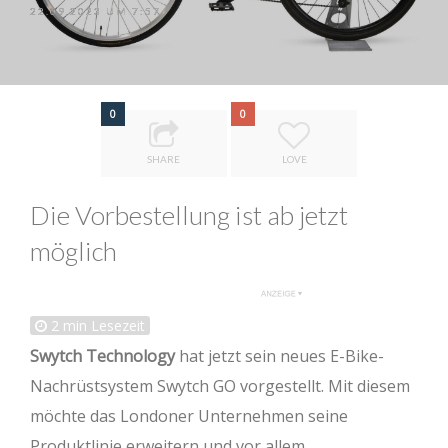
22.09.2023 UM 7:57
0
0
SHARE
LOVE
Die Vorbestellung ist ab jetzt
möglich
2
min Lesezeit
Swytch Technology
hat jetzt sein neues E-Bike-
Nachrüstsystem Swytch GO vorgestellt. Mit diesem
möchte das Londoner Unternehmen seine
Produktlinie erweitern und vor allem