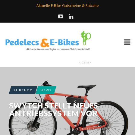
Aktuelle E-Bike Gutscheine & Rabatte
ZUBEHÖR
NEWS
SWYTCH STELLT NEUES
ANTRIEBSSYSTEM VOR
VON
PRESSEMITTEILUNG
VERÖFFENTLICHT AM
•