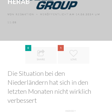
HERAB
VON
REDAKTION
VERÖFFENTLICHT AM 14.06.2024 UM
•
11:08
0
1
SHARE
LOVE
Die Situation bei den
Niederländern hat sich in den
letzten Monaten nicht wirklich
verbessert