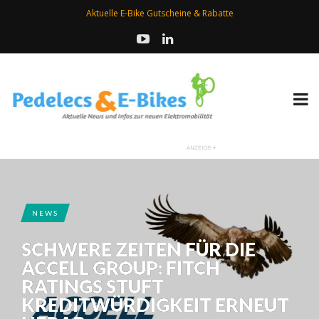
Aktuelle E-Bike Gutscheine & Rabatte
NEWS
SCHWERE ZEITEN FÜR DIE
ACCELL GROUP: FITCH
RATINGS STUFT
KREDITWÜRDIGKEIT ERNEUT