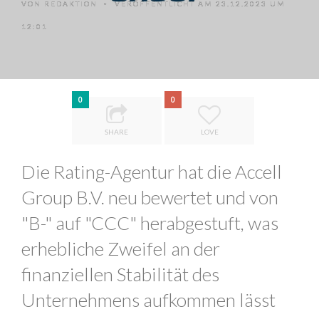
VON
REDAKTION
VERÖFFENTLICHT AM 23.12.2023 UM
•
12:01
0
0
SHARE
LOVE
Die Rating-Agentur hat die Accell
Group B.V. neu bewertet und von
"B-" auf "CCC" herabgestuft, was
erhebliche Zweifel an der
finanziellen Stabilität des
Unternehmens aufkommen lässt