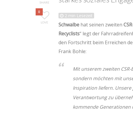
SHARE
0
2
min Lesezeit
LOVE
Schwalbe
hat seinen zweiten
CSR
Recyclists
“ legt der Fahrradreife
den Fortschritt beim Erreichen de
Frank Bohle:
Mit unserem zweiten CSR-Be
sondern möchten mit unse
Inspiration liefern. Unser
Verantwortung zu übernehm
kommende Generationen m