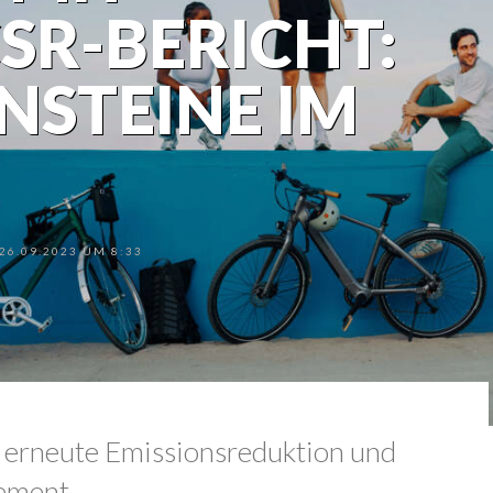
SR-BERICHT:
NSTEINE IM
6.09.2023 UM 8:33
, erneute Emissionsreduktion und
gement