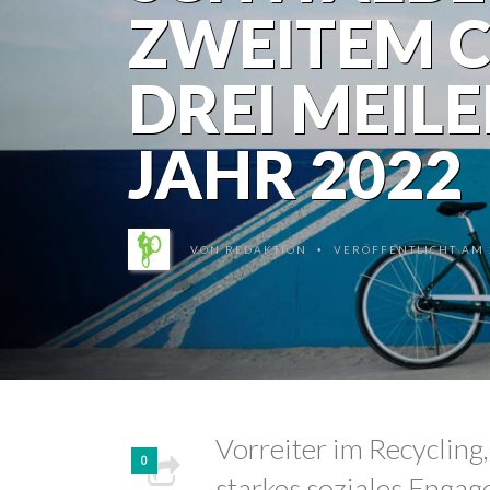
ZWEITEM C
DREI MEILE
JAHR 2022
VON
REDAKTION
VERÖFFENTLICHT AM 2
•
Vorreiter im Recycling
0
starkes soziales Enga