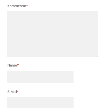
Kommentar
*
Name
*
E‑Mail
*