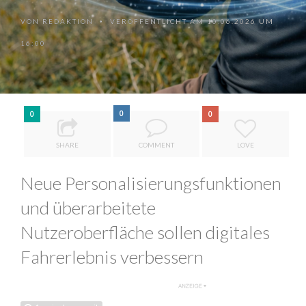
VON
REDAKTION
VERÖFFENTLICHT AM 10.06.2026 UM
•
16:00
0
0
0
SHARE
COMMENT
LOVE
Neue Personalisierungsfunktionen
und überarbeitete
Nutzeroberfläche sollen digitales
Fahrerlebnis verbessern