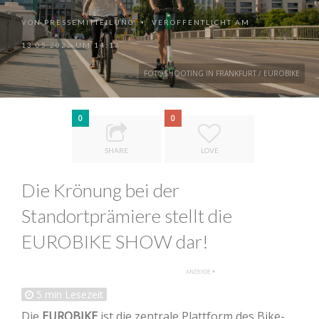
VON
PRESSEMITTEILUNG
VERÖFFENTLICHT AM
•
13.05.2022 UM 14:13
FOTOSHOOTING IN FRANKFURT / EUROBIKE
0
0
SHARE
LOVE
Die Krönung bei der
Standortprämiere stellt die
EUROBIKE SHOW dar!
5
min Lesezeit
Die
EUROBIKE
ist die zentrale Plattform des Bike-