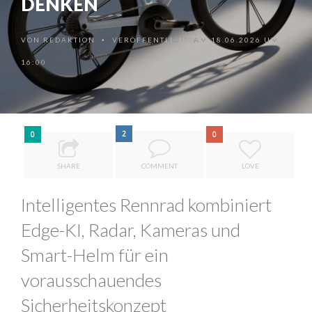
DENKEN
VON
REDAKTION
VERÖFFENTLICHT AM 18.06.2026 UM
•
16:00
2
0
0
SHARE
COMMENT
LOVE
Intelligentes Rennrad kombiniert
Edge-KI, Radar, Kameras und
Smart-Helm für ein
vorausschauendes
Sicherheitskonzept