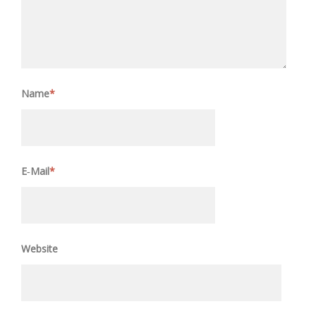
Name
*
E‑Mail
*
Website