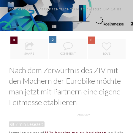
VON
GEORG
VERÖFFENTLICHT AM 22.06.2026 UM 14:08
•
2
0
0
SHARE
COMMENT
LOVE
Nach dem Zerwürfnis des ZIV mit
den Machern der Eurobike möchte
man jetzt mit Partnern eine eigene
Leitmesse etablieren
7
min Lesezeit