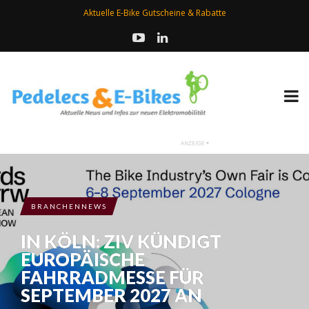
Aktuelle E-Bike Gutscheine & Rabatte
BRANCHENNEWS
IN KÖLN: ZIV KÜNDIGT
EUROPÄISCHE
FAHRRADMESSE FÜR
SEPTEMBER 2027 AN