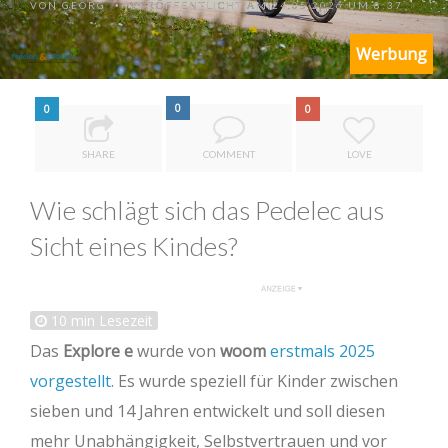
VON
GEORG
VERÖFFENTLICHT AM 24.05.2026 UM 8:37
•
Werbung
0
0
0
SHARE
COMMENT
LOVE
Wie schlägt sich das Pedelec aus
Sicht eines Kindes?
10
min Lesezeit
Das
Explore e
wurde von
woom
erstmals 2025
vorgestellt
. Es wurde speziell für Kinder zwischen
sieben und 14 Jahren entwickelt und soll diesen
mehr Unabhängigkeit, Selbstvertrauen und vor