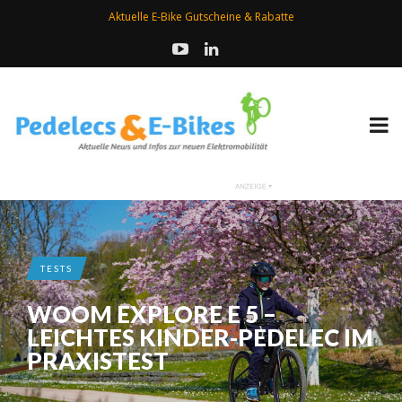
Aktuelle E-Bike Gutscheine & Rabatte
TESTS
WOOM EXPLORE E 5 –
LEICHTES KINDER-PEDELEC IM
PRAXISTEST