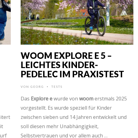
WOOM EXPLORE E 5 –
LEICHTES KINDER-
PEDELEC IM PRAXISTEST
VON
GEORG
TESTS
•
Das
Explore e
wurde von
woom
erstmals 2025
vorgestellt. Es wurde speziell für Kinder
itert
zwischen sieben und 14 Jahren entwickelt und
it
soll diesen mehr Unabhängigkeit,
urf
Selbstvertrauen und vor allem auch …