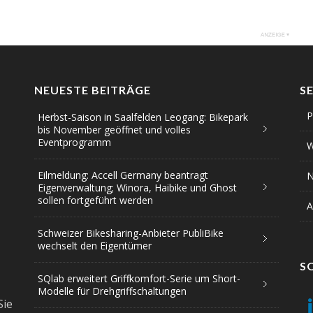
NEUESTE BEITRÄGE
S
P
Herbst-Saison in Saalfelden Leogang: Bikepark
bis November geöffnet und volles
Eventprogramm
W
Eilmeldung: Accell Germany beantragt
N
Eigenverwaltung; Winora, Haibike und Ghost
sollen fortgeführt werden
A
Schweizer Bikesharing-Anbieter PubliBike
wechselt den Eigentümer
S
SQlab erweitert Griffkomfort-Serie um Short-
Modelle für Drehgriffschaltungen
Sie