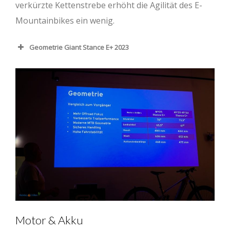
verkürzte Kettenstrebe erhöht die Agilität des E-
Mountainbikes ein wenig.
Geometrie Giant Stance E+ 2023
Rahmengröße
S
M
L
XL
Oberrohr (mm)
580
60
639
671
Steuerrohr (mm)
105
115
125
135
Lenkwinkel (°)
65,5
65,5
65,5
65,5
Sitzrohr (mm)
400
425
450
475
Sitzwinkel (°)
76
76
76
76
Kettenstrebe (mm)
468
468
468
468
BB Drop (mm)
40
40
40
40
Motor & Akku