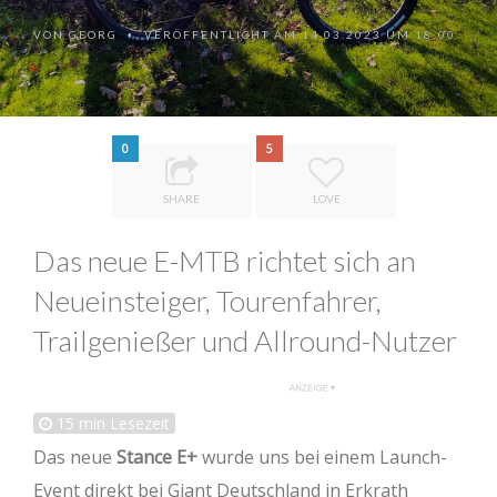
VON
GEORG
VERÖFFENTLICHT AM 14.03.2023 UM 18:00
•
0
5
SHARE
LOVE
Das neue E-MTB richtet sich an
Neueinsteiger, Tourenfahrer,
Trailgenießer und Allround-Nutzer
15
min Lesezeit
Das neue
Stance E+
wurde uns bei einem Launch-
Event direkt bei Giant Deutschland in Erkrath