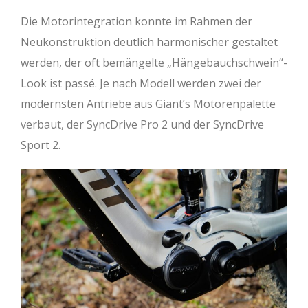
Reach (mm)
425
450
480
510
Die Motorintegration konnte im Rahmen der
Stack (mm)
618
627
636
646
Neukonstruktion deutlich harmonischer gestaltet
werden, der oft bemängelte „Hängebauchschwein“-
Radstand (mm)
1204
1233
1267
1301
Look ist passé. Je nach Modell werden zwei der
modernsten Antriebe aus Giant’s Motorenpalette
verbaut, der SyncDrive Pro 2 und der SyncDrive
Sport 2.