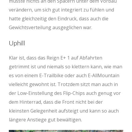
musste nichts an den Spacern unter dem Vorbau
Reach (mm)
425
430
450
455
475
480
verändern, um sich gut integriert zu fühlen und
Stack (mm)
636
632
635
632
645
641
hatte gleichzeitig den Eindruck, dass auch die
Gewichtsverteilung ausgeglichen war.
Radstand
1209
1210
1236
1237
1265
126
(mm)
Uphill
Klar ist, dass das Reign E+ 1 auf Abfahrten
getrimmt ist und niemals so klettern kann, wie man
es von einem E-Trailbike oder auch E-AllMountain
vielleicht gewohnt ist. Trotzdem sitzt man auch in
der Low-Einstellung des Flip-Chips auch genug vor
dem Hinterrad, dass die Front nicht bei der
kleinsten Gelegenheit aufsteigt und kann so auch
längere Anstiege gut bewältigen.