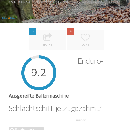
VON
GEORG
VERÖFFENTLICHT AM 27.05.2022 UM 22:08
•
5
4
SHARE
LOVE
Enduro-
9.2
Ausgereifte Ballermaschine
Schlachtschiff, jetzt gezähmt?
8
min Lesezeit