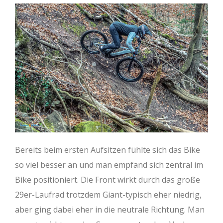
Rahmengröße
S-
S-
M-
M-
L-
L-
LOW
HIGH
LOW
HIGH
LOW
HI
Oberrohr
569
568
595
594
622
621
(mm)
Steuerrohr
100
100
100
100
110
110
(mm)
Lenkwinkel (°)
63,7
64,5
63,7
64,5
63,7
64,
Sitzrohr (mm)
400
400
425
425
450
450
Bereits beim ersten Aufsitzen fühlte sich das Bike
Sitzwinkel (°)
76,7
77,5
76,7
77,5
76,7
77,
so viel besser an und man empfand sich zentral im
Kettenstrebe
457
455
454
454
454
454
Bike positioniert. Die Front wirkt durch das große
(mm)
29er-Laufrad trotzdem Giant-typisch eher niedrig,
aber ging dabei eher in die neutrale Richtung. Man
BB Drop (mm)
25
15
25
15
25
15