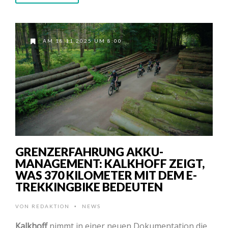
AM 18.11.2025 UM 8:00
GRENZERFAHRUNG AKKU-
MANAGEMENT: KALKHOFF ZEIGT,
WAS 370 KILOMETER MIT DEM E-
TREKKINGBIKE BEDEUTEN
VON
REDAKTION
NEWS
•
Kalkhoff
nimmt in einer neuen Dokumentation die