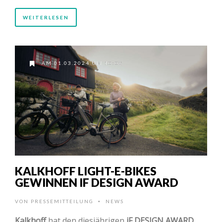
WEITERLESEN
AM 01.03.2024 UM 10:08
KALKHOFF LIGHT-E-BIKES
GEWINNEN IF DESIGN AWARD
VON
PRESSEMITTEILUNG
NEWS
•
Kalkhoff
hat den diesjährigen
iF DESIGN AWARD