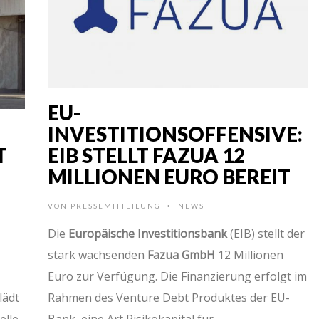
EU-
INVESTITIONSOFFENSIVE:
T
EIB STELLT FAZUA 12
MILLIONEN EURO BEREIT
VON
PRESSEMITTEILUNG
NEWS
•
Die
Europäische Investitionsbank
(EIB) stellt der
stark wachsenden
Fazua GmbH
12 Millionen
Euro zur Verfügung. Die Finanzierung erfolgt im
lädt
Rahmen des Venture Debt Produktes der EU-
elle
Bank, eine Art Risikokapital für …