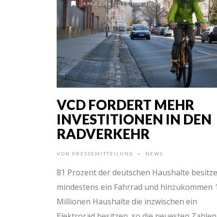
AM 02.06.2015 UM 16:36
VCD FORDERT MEHR
INVESTITIONEN IN DEN
RADVERKEHR
VON
PRESSEMITTEILUNG
NEWS
•
81 Prozent der deutschen Haushalte besitz
mindestens ein Fahrrad und hinzukommen 
Millionen Haushalte die inzwischen ein
Elektrorad besitzen, so die neuesten Zahlen