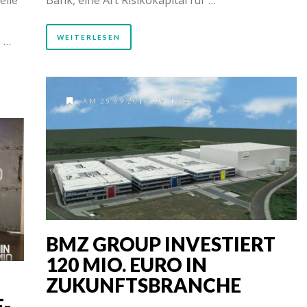
WEITERLESEN
s …
AM 25.09.2018 UM 19:08
BMZ GROUP INVESTIERT
120 MIO. EURO IN
ZUKUNFTSBRANCHE
-