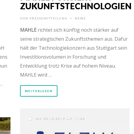
ZUKUNFTSTECHNOLOGIEN
VON
PRESSEMITTEILUNG
NEWS
•
MAHLE
richtet sich künftig noch stärker auf
seine strategischen Zukunftsthemen aus. Dafür
bH
hält der Technologiekonzern aus Stuttgart sein
mens
Investitionsvolumen in Forschung und
nun
Entwicklung trotz Krise auf hohem Niveau.
MAHLE wird …
 …
WEITERLESEN
AM 08.10.2019 UM 11:06