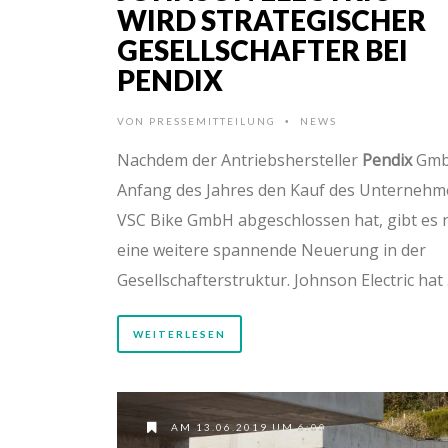
WIRD STRATEGISCHER
GESELLSCHAFTER BEI
PENDIX
VON
PRESSEMITTEILUNG
NEWS
•
Nachdem der Antriebshersteller
Pendix
Gm
Anfang des Jahres den Kauf des Unterneh
VSC Bike GmbH abgeschlossen hat, gibt es 
eine weitere spannende Neuerung in der
Gesellschafterstruktur. Johnson Electric hat
WEITERLESEN
AM 13.06.2019 UM 6:00