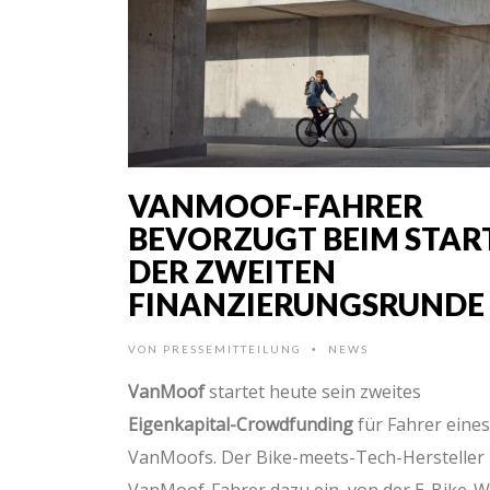
VANMOOF-FAHRER
BEVORZUGT BEIM STAR
DER ZWEITEN
FINANZIERUNGSRUNDE
VON
PRESSEMITTEILUNG
NEWS
•
VanMoof
startet heute sein zweites
Eigenkapital-Crowdfunding
für Fahrer eines
VanMoofs. Der Bike-meets-Tech-Hersteller 
VanMoof-Fahrer dazu ein, von der E-Bike-W