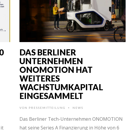
0
DAS BERLINER
UNTERNEHMEN
ONOMOTION HAT
WEITERES
WACHSTUMKAPITAL
EINGESAMMELT
VON
PRESSEMITTEILUNG
NEWS
•
Das Berliner Tech-Unternehmen ONOMOTION
it
hat seine Series A Finanzierung in Höhe von 6