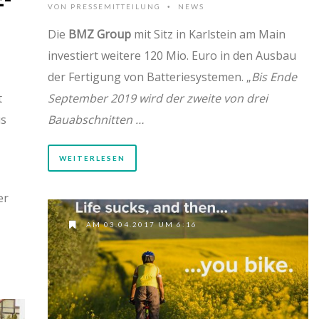
VON
PRESSEMITTEILUNG
NEWS
•
Die
BMZ Group
mit Sitz in Karlstein am Main
investiert weitere 120 Mio. Euro in den Ausbau
der Fertigung von Batteriesystemen. „
Bis Ende
t
September 2019 wird der zweite von drei
us
Bauabschnitten …
WEITERLESEN
er
AM 03.04.2017 UM 6:16