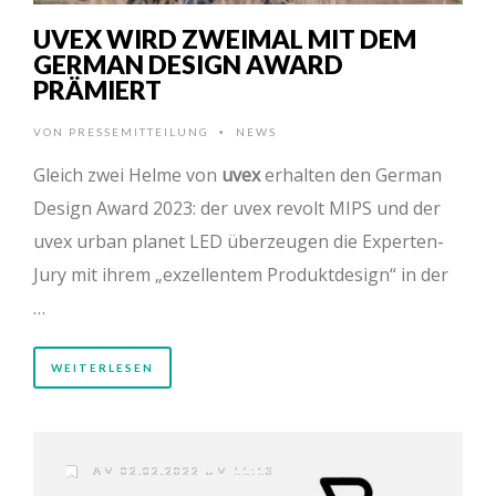
UVEX WIRD ZWEIMAL MIT DEM
GERMAN DESIGN AWARD
PRÄMIERT
VON
PRESSEMITTEILUNG
NEWS
•
Gleich zwei Helme von
uvex
erhalten den German
Design Award 2023: der uvex revolt MIPS und der
uvex urban planet LED überzeugen die Experten-
Jury mit ihrem „exzellentem Produktdesign“ in der
…
WEITERLESEN
AM 02.02.2022 UM 11:13