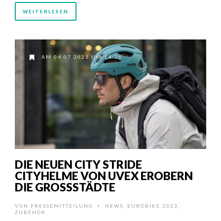
WEITERLESEN
AM 04.07.2023 UM 14:26
DIE NEUEN CITY STRIDE
CITYHELME VON UVEX EROBERN
DIE GROSSSTÄDTE
VON
PRESSEMITTEILUNG
NEWS
,
EUROBIKE 2023
,
•
ZUBEHÖR