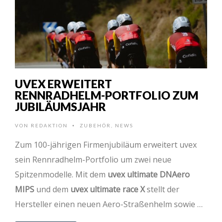
UVEX ERWEITERT
RENNRADHELM-PORTFOLIO ZUM
JUBILÄUMSJAHR
VON
REDAKTION
ZUBEHÖR
,
NEWS
•
Zum 100-jährigen Firmenjubiläum erweitert uvex
sein Rennradhelm-Portfolio um zwei neue
Spitzenmodelle. Mit dem
uvex ultimate DNAero
MIPS
und dem
uvex ultimate race X
stellt der
Hersteller einen neuen Aero-Straßenhelm sowie …