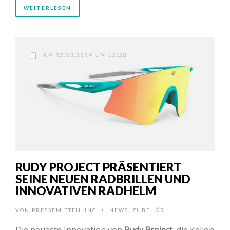
WEITERLESEN
AM 25.03.2024 UM 12:28
RUDY PROJECT PRÄSENTIERT
SEINE NEUEN RADBRILLEN UND
INNOVATIVEN RADHELM
VON
PRESSEMITTEILUNG
NEWS
,
ZUBEHÖR
•
Die neueste Innovation von
Rudy Project
, die Kelion