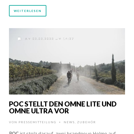
WEITERLESEN
AM 03.03.2023 UM 14:27
POC STELLT DEN OMNE LITE UND
OMNE ULTRA VOR
VON
PRESSEMITTEILUNG
NEWS
,
ZUBEHÖR
•
POC
ist stolz darauf, zwei brandneue Helme auf