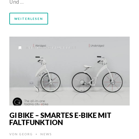
Und …
WEITERLESEN
AM 31.03.2014 UM 11:36
GI BIKE – SMARTES E-BIKE MIT
FALTFUNKTION
VON
GEORG
NEWS
•