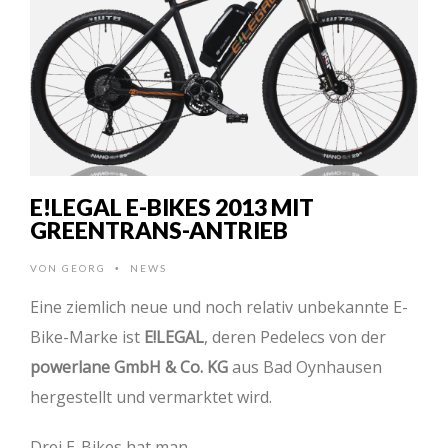
E!LEGAL E-BIKES 2013 MIT
GREENTRANS-ANTRIEB
VON
GEORG
NEWS
•
Eine ziemlich neue und noch relativ unbekannte E-
Bike-Marke ist
E!LEGAL
, deren Pedelecs von der
powerlane GmbH & Co. KG
aus Bad Oynhausen
hergestellt und vermarktet wird.
Drei E-Bikes hat man …