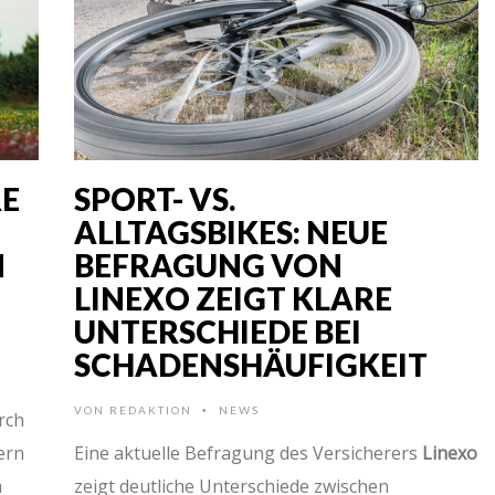
RE
SPORT- VS.
ALLTAGSBIKES: NEUE
N
BEFRAGUNG VON
LINEXO ZEIGT KLARE
UNTERSCHIEDE BEI
SCHADENSHÄUFIGKEIT
VON
REDAKTION
NEWS
•
rch
ern
Eine aktuelle Befragung des Versicherers
Linexo
m
zeigt deutliche Unterschiede zwischen