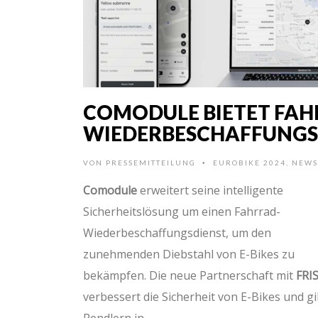
COMODULE BIETET FAH
WIEDERBESCHAFFUNGS
VON
PRESSEMITTEILUNG
EUROBIKE 2024
,
NEWS
•
Comodule
erweitert seine intelligente
Sicherheitslösung um einen Fahrrad-
Wiederbeschaffungsdienst, um den
zunehmenden Diebstahl von E-Bikes zu
bekämpfen. Die neue Partnerschaft mit
FRI
verbessert die Sicherheit von E-Bikes und gi
Pendlern in …