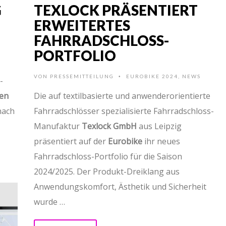
G
TEXLOCK PRÄSENTIERT
ERWEITERTES
FAHRRADSCHLOSS-
PORTFOLIO
VON
PRESSEMITTEILUNG
EUROBIKE 2024
,
NEWS
•
-
en
Die auf textilbasierte und anwenderorientierte
nach
Fahrradschlösser spezialisierte Fahrradschloss-
Manufaktur
Texlock GmbH
aus Leipzig
präsentiert auf der
Eurobike
ihr neues
Fahrradschloss-Portfolio für die Saison
2024/2025. Der Produkt-Dreiklang aus
Anwendungskomfort, Ästhetik und Sicherheit
wurde …