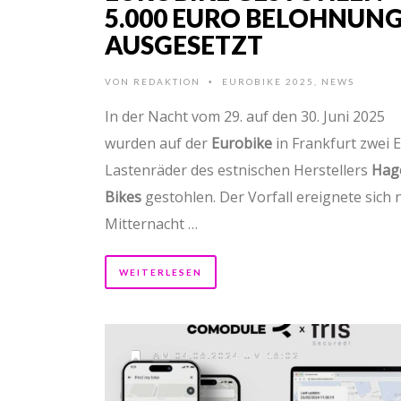
5.000 EURO BELOHNUN
AUSGESETZT
VON
REDAKTION
EUROBIKE 2025
,
NEWS
•
In der Nacht vom 29. auf den 30. Juni 2025
wurden auf der
Eurobike
in Frankfurt zwei E
Lastenräder des estnischen Herstellers
Hag
Bikes
gestohlen. Der Vorfall ereignete sich 
Mitternacht …
WEITERLESEN
AM 04.06.2024 UM 16:02