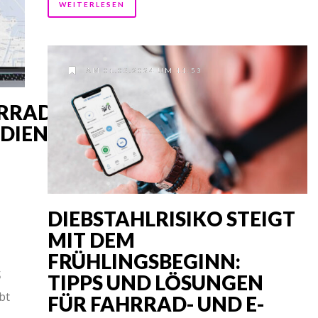
WEITERLESEN
AM 01.05.2024 UM 11:53
RRAD-
DIENST
DIEBSTAHLRISIKO STEIGT
MIT DEM
FRÜHLINGSBEGINN:
S
TIPPS UND LÖSUNGEN
bt
FÜR FAHRRAD- UND E-