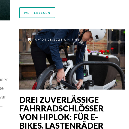
WEITERLESEN
AM 04.08.2023 UM 9:46
ider
se:
war
DREI ZUVERLÄSSIGE
 …
FAHRRADSCHLÖSSER
VON HIPLOK: FÜR E-
BIKES, LASTENRÄDER