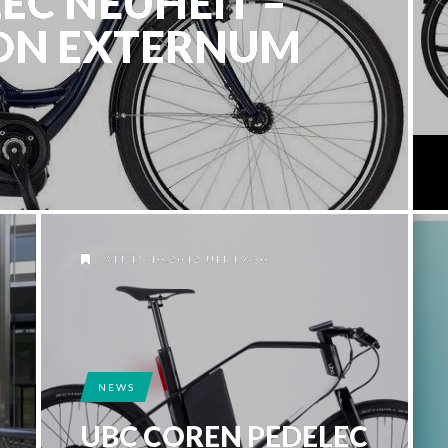
EC NEUHEIT –
VON EXTERNUM
AM 15.10.2012 UM 19:30
NEWS
UBC COREN PEDELEC