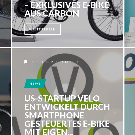
– EXKLUSIVES E-BIKE
AUS CARBON
WEITERLESEN
AM 11.10.2012 UM 5:01
NEWS
US-STARTUP VELO
ENTWICKELT DURCH
SMARTPHONE
GESTEUERTES E-BIKE
MIT EIGEN...