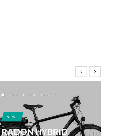
AM 25.10.2012 UM 4:54
NEWS
RADON HYBRID