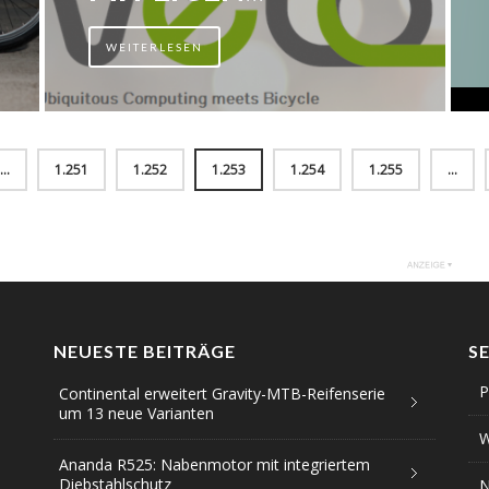
WEITERLESEN
…
1.251
1.252
1.253
1.254
1.255
…
NEUESTE BEITRÄGE
S
P
Continental erweitert Gravity-MTB-Reifenserie
um 13 neue Varianten
W
Ananda R525: Nabenmotor mit integriertem
Diebstahlschutz
N