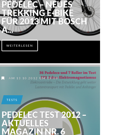
PEDELEC – NEUES
TREKKING E-BIKE
FÜR 2013 MIT BOSCH
A...
WEITERLESEN
AM 13.10.2012 UM 19:09
TESTS
PEDELEC TEST 2012 –
AKTUELLES
MAGAZIN NR. 6