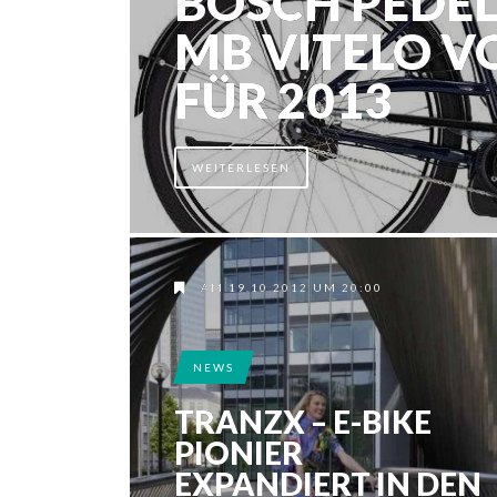
BOSCH PEDEL
MB VITELO 
FÜR 2013
WEITERLESEN
AM 19.10.2012 UM 20:00
NEWS
TRANZX – E-BIKE
PIONIER
EXPANDIERT IN DEN