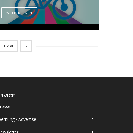
WEITERLESEN
1.280
ERVICE
resse
erbung / Advertise
ewsletter