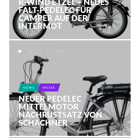
R-WIND ETZEL – NEUES
FALT-PEDELEC FÜR
CAMPER AUF DER
INTERMOT
AM 02.10.2012 UM 12:50
NEWS
MESSE
NEUER PEDELEC
MITTELMOTOR
NACHRÜSTSATZ VON
SCHACHNER