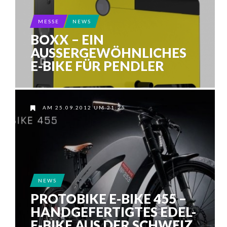
MESSE
NEWS
BOXX – EIN
AUSSERGEWÖHNLICHES E
-BIKE FÜR PENDLER
AM 25.09.2012 UM 21:25
NEWS
PROTOBIKE E-BIKE 455 –
HANDGEFERTIGTES EDEL-
E-BIKE AUS DER SCHWEIZ