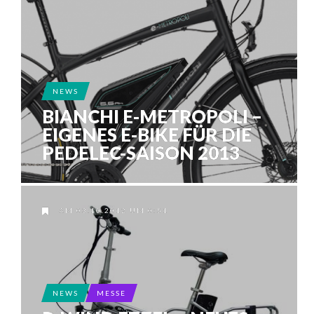
NEWS
BIANCHI E-METROPOLI –
EIGENES E-BIKE FÜR DIE
PEDELEC-SAISON 2013
AM 03.10.2012 UM 0:51
NEWS
MESSE