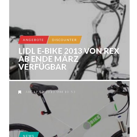
ANGEBOTE
DISCOUNTER
LIDL E-BIKE 2013 VON REX
AB ENDE MÄRZ
VERFÜGBAR
AM 17.03.2013 UM 10:53
NEWS