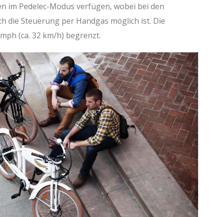
en im Pedelec-Modus verfügen, wobei bei den
h die Steuerung per Handgas möglich ist. Die
 mph (ca. 32 km/h) begrenzt.