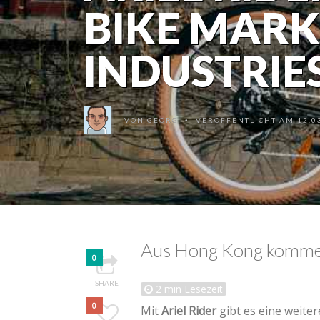
BIKE MAR
INDUSTRIE
VON
GEORG
VERÖFFENTLICHT AM 12.03
•
Aus Hong Kong kommen 
0
SHARE
2
min Lesezeit
0
Mit
Ariel Rider
gibt es eine weite