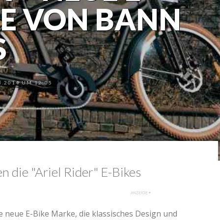
KE VON BANN
S
.2014 UM 12:05
die "Ariel Rider" E-Bikes
re neue E-Bike Marke, die klassisches Design und