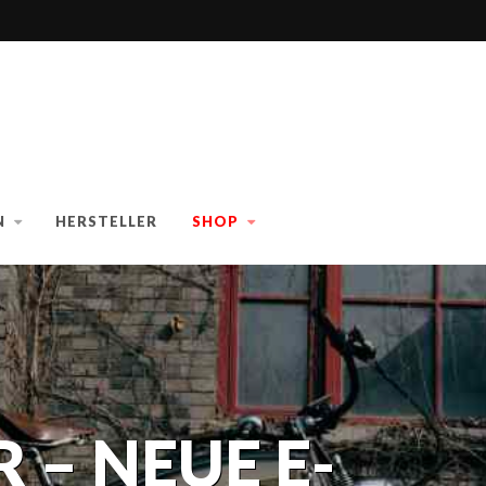
N
HERSTELLER
SHOP
R – NEUE E-