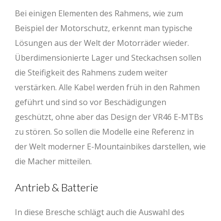
Rahmengröße
M
L
Bei einigen Elementen des Rahmens, wie zum
Oberrohr (mm)
608-611
628-631
Beispiel der Motorschutz, erkennt man typische
Lösungen aus der Welt der Motorräder wieder.
Steuerrohr (mm)
110
125
Überdimensionierte Lager und Steckachsen sollen
Lenkwinkel (°)
65,5-64,5
65,5-64,5
die Steifigkeit des Rahmens zudem weiter
verstärken. Alle Kabel werden früh in den Rahmen
Sitzrohr (mm)
440
475
geführt und sind so vor Beschädigungen
Sitzwinkel (°)
76-75
76-75
geschützt, ohne aber das Design der VR46 E-MTBs
Kettenstrebe (mm)
450-454
450-454
zu stören. So sollen die Modelle eine Referenz in
der Welt moderner E-Mountainbikes darstellen, wie
BB Drop (mm)
0-15
0-15
die Macher mitteilen.
Reach (mm)
470-460
490-480
Antrieb & Batterie
Stack (mm)
636-644
651-660
Radstand (mm)
1250-1255
1270-1275
In diese Bresche schlägt auch die Auswahl des