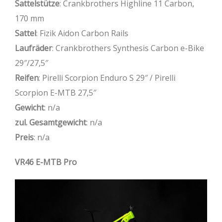
Sattelstütze
: Crankbrothers Highline 11 Carbon,
170 mm
Sattel
: Fizik Aidon Carbon Rails
Laufräder
: Crankbrothers Synthesis Carbon e-Bike
29″/27,5″
Reifen
: Pirelli Scorpion Enduro S 29″ / Pirelli
Scorpion E-MTB 27,5″
Gewicht
: n/a
zul. Gesamtgewicht
: n/a
Preis
: n/a
VR46 E-MTB Pro