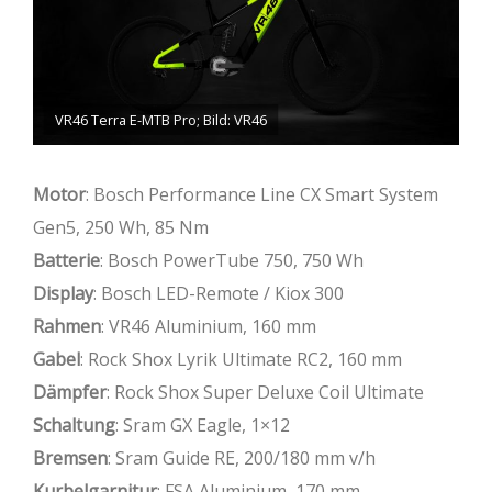
VR46 Terra E-MTB Pro; Bild: VR46
Motor
: Bosch Performance Line CX Smart System
Gen5, 250 Wh, 85 Nm
Batterie
: Bosch PowerTube 750, 750 Wh
Display
: Bosch LED-Remote / Kiox 300
Rahmen
: VR46 Aluminium, 160 mm
Gabel
: Rock Shox Lyrik Ultimate RC2, 160 mm
Dämpfer
: Rock Shox Super Deluxe Coil Ultimate
Schaltung
: Sram GX Eagle, 1×12
Bremsen
: Sram Guide RE, 200/180 mm v/h
Kurbelgarnitur
: FSA Aluminium, 170 mm