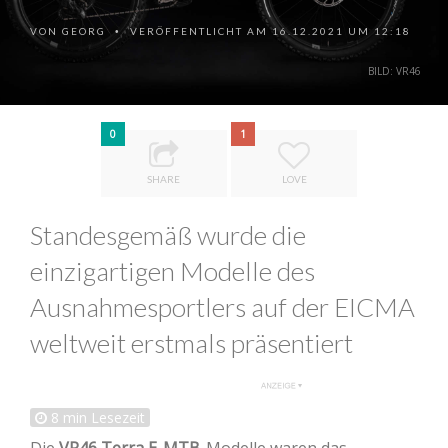
VON
GEORG
VERÖFFENTLICHT AM 16.12.2021 UM 12:18
•
BILD: VR46
0
1
SHARE
LOVE
Standesgemäß wurde die
einzigartigen Modelle des
Ausnahmesportlers auf der EICMA
weltweit erstmals präsentiert
8
min Lesezeit