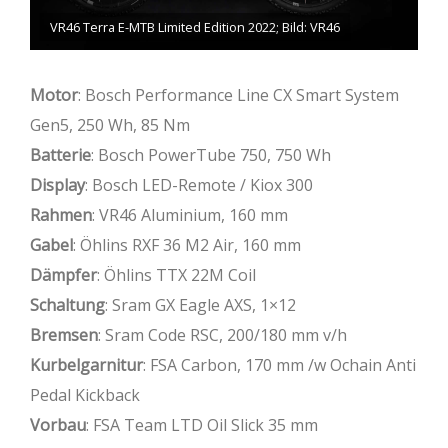
VR46 Terra E-MTB Limited Edition 2022; Bild: VR46
Motor
: Bosch Performance Line CX Smart System
Gen5, 250 Wh, 85 Nm
Batterie
: Bosch PowerTube 750, 750 Wh
Display
: Bosch LED-Remote / Kiox 300
Rahmen
: VR46 Aluminium, 160 mm
Gabel
: Öhlins RXF 36 M2 Air, 160 mm
Dämpfer
: Öhlins TTX 22M Coil
Schaltung
: Sram GX Eagle AXS, 1×12
Bremsen
: Sram Code RSC, 200/180 mm v/h
Kurbelgarnitur
: FSA Carbon, 170 mm /w Ochain Anti
Pedal Kickback
Vorbau
: FSA Team LTD Oil Slick 35 mm