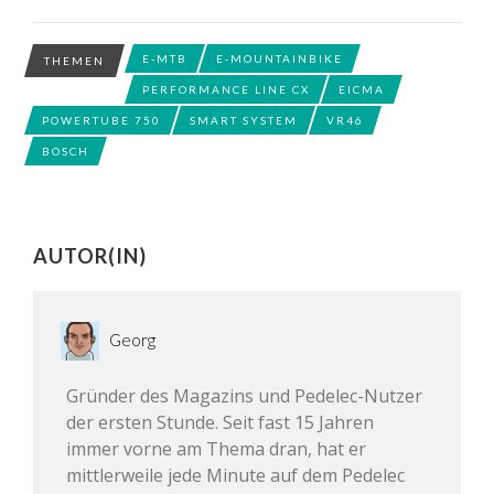
E-MTB
E-MOUNTAINBIKE
THEMEN
PERFORMANCE LINE CX
EICMA
POWERTUBE 750
SMART SYSTEM
VR46
BOSCH
AUTOR(IN)
Georg
Gründer des Magazins und Pedelec-Nutzer
der ersten Stunde. Seit fast 15 Jahren
immer vorne am Thema dran, hat er
mittlerweile jede Minute auf dem Pedelec