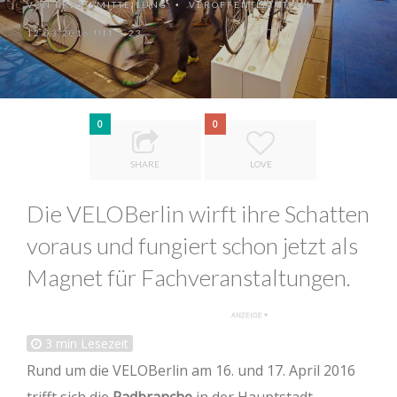
VON
PRESSEMITTEILUNG
VERÖFFENTLICHT AM
•
12.03.2016 UM 7:23
0
0
SHARE
LOVE
Die VELOBerlin wirft ihre Schatten
voraus und fungiert schon jetzt als
Magnet für Fachveranstaltungen.
3
min Lesezeit
Rund um die VELOBerlin am 16. und 17. April 2016