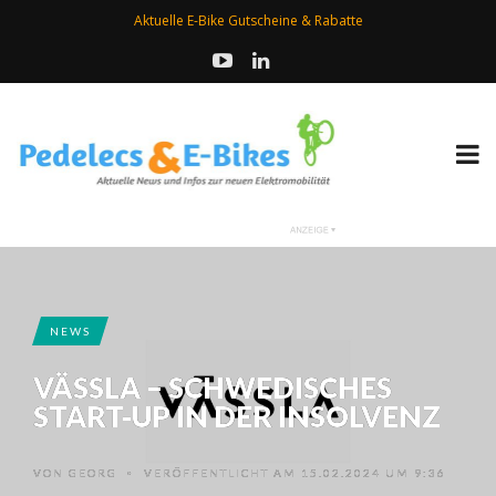
Aktuelle E-Bike Gutscheine & Rabatte
NEWS
VÄSSLA – SCHWEDISCHES
START-UP IN DER INSOLVENZ
VON
GEORG
VERÖFFENTLICHT AM 15.02.2024 UM 9:36
•