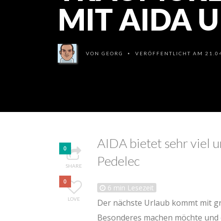
MIT AIDA 
VON
GEORG
VERÖFFENTLICHT AM 21.04
•
AIDA bietet sehr viel
0
Pedelec
SHARE
0
6
min Lesezeit
LOVE
Der nächste Urlaub kommt mit gr
Besonderes machen möchte und da