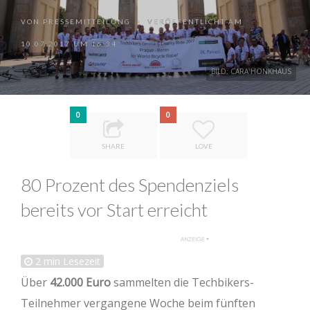
VON
PRESSEMITTEILUNG
VERÖFFENTLICHT AM
•
10.07.2017 UM 16:34
BILD: CARA HÖNKHAUS
0
0
SHARE
LOVE
80 Prozent des Spendenziels
bereits vor Start erreicht
2
min Lesezeit
Über
42.000 Euro
sammelten die Techbikers-
Teilnehmer vergangene Woche beim fünften