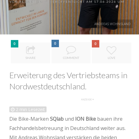
VON
REDAKTION
VERÖFFENTLICHT AM 17.06.2026 UM
•
8:54
ANDREAS WOHNSLAND
0
0
0
SHARE
COMMENT
LOVE
Erweiterung des Vertriebsteams in
Nordwestdeutschland.
2
min Lesezeit
Die Bike-Marken
SQlab
und
ION Bike
bauen ihre
Fachhandelsbetreuung in Deutschland weiter aus.
Mit Andreas Wohnsland verstärken die beiden