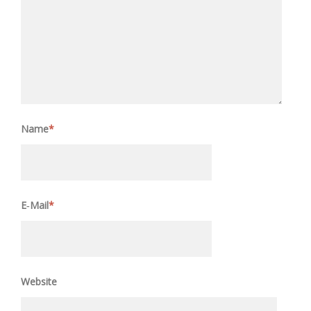
Name
*
E‑Mail
*
Website