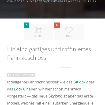
VON
GEORG
VERÖFFENTLICHT AM 17.05.2014 UM 11:53
•
0
0
SHARE
LOVE
Ein einzigartiges und raffiniertes
Fahrradschloss
3
min Lesezeit
Intelligente Fahrradschlösser wie das
Bitlock
oder
das
Lock 8
haben wir hier schon mehrfach
vorgestellt — das neue
Skylock
ist aber das erste
Modell, welches mit einer autarken Energiequelle