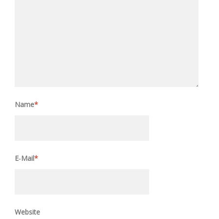
Name
*
E‑Mail
*
Website