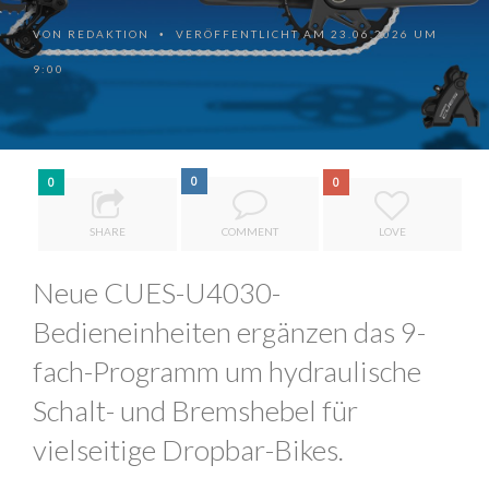
VON
REDAKTION
VERÖFFENTLICHT AM 23.06.2026 UM
•
9:00
0
0
0
SHARE
COMMENT
LOVE
Neue CUES-U4030-
Bedieneinheiten ergänzen das 9-
fach-Programm um hydraulische
Schalt- und Bremshebel für
vielseitige Dropbar-Bikes.