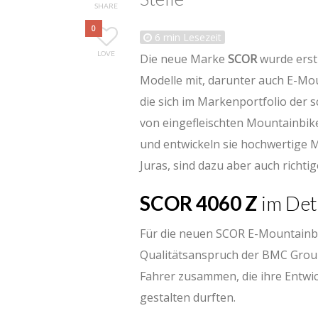
SHARE
0
6
min Lesezeit
LOVE
Die neue Marke
SCOR
wurde erst
Modelle mit, darunter auch E-Mo
die sich im Markenportfolio der
von eingefleischten Mountainbike
und entwickeln sie hochwertige
Juras, sind dazu aber auch richti
SCOR 4060 Z
im Det
Für die neuen SCOR E-Mountainb
Qualitätsanspruch der BMC Group 
Fahrer zusammen, die ihre Entwic
gestalten durften.