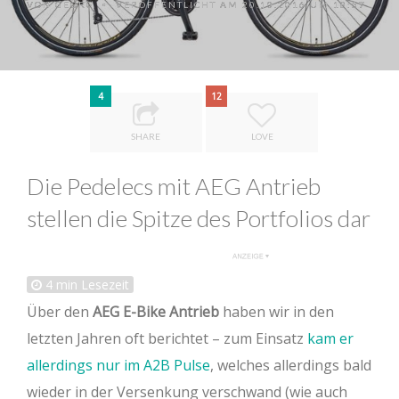
VON
GEORG
VERÖFFENTLICHT AM 20.10.2016 UM 18:57
•
4
12
SHARE
LOVE
Die Pedelecs mit AEG Antrieb
stellen die Spitze des Portfolios dar
4
min Lesezeit
Über den
AEG E-Bike Antrieb
haben wir in den
letzten Jahren oft berichtet – zum Einsatz
kam er
allerdings nur im A2B Pulse
, welches allerdings bald
wieder in der Versenkung verschwand (wie auch