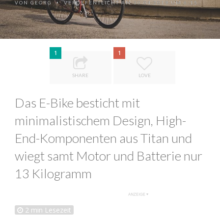
VON
GEORG
VERÖFFENTLICHT AM 30.04.2019 UM 6:15
•
1
1
SHARE
LOVE
Das E-Bike besticht mit
minimalistischem Design, High-
End-Komponenten aus Titan und
wiegt samt Motor und Batterie nur
13 Kilogramm
2
min Lesezeit