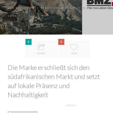
VON
REDAKTION
VERÖFFENTLICHT AM 21.08.2024 UM
•
11:15
0
0
SHARE
LOVE
Die Marke erschließt sich den
südafrikanischen Markt und setzt
auf lokale Präsenz und
Nachhaltigkeit