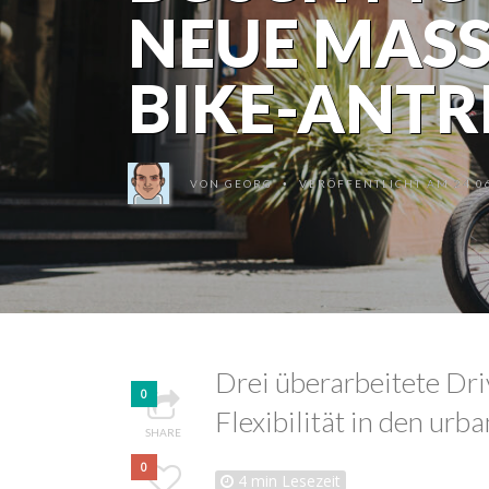
NEUE MASSS
IKE-ANTRI
VON
GEORG
VERÖFFENTLICHT AM 24.06
•
Drei überarbeitete Dr
0
Flexibilität in den urb
SHARE
0
4
min Lesezeit