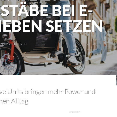
TÄBE BEI E-B
EBEN SETZEN
.2025 UM 15:00
ive Units bringen mehr Power und
anen Alltag