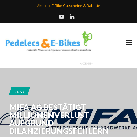
Aktuelle E-Bike Gutscheine & Rabatte
NEWS
MIFA AG BESTÄTIGT
MILLIONENVERLUST
AUFGRUND
BILANZIERUNGSFEHLERN