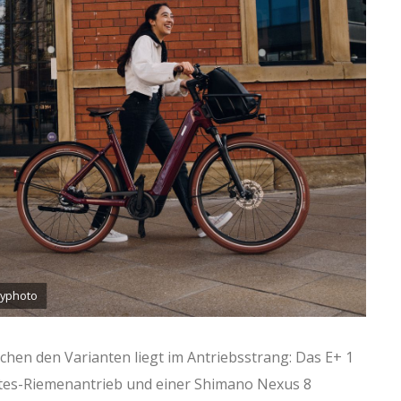
oyphoto
chen den Varianten liegt im Antriebsstrang: Das E+ 1
tes-Riemenantrieb und einer Shimano Nexus 8