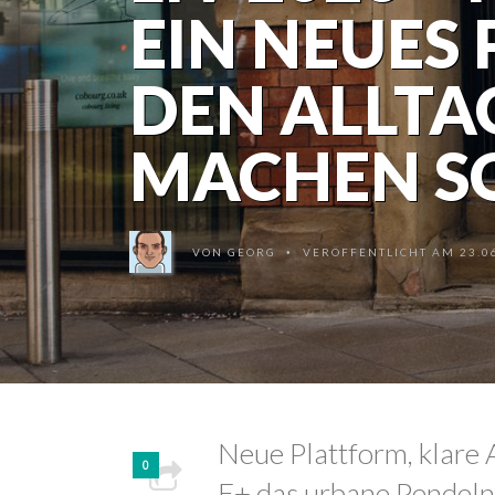
EIN NEUES 
DEN ALLTA
MACHEN S
VON
GEORG
VERÖFFENTLICHT AM 23.06
•
Neue Plattform, klare 
0
E+ das urbane Pendeln