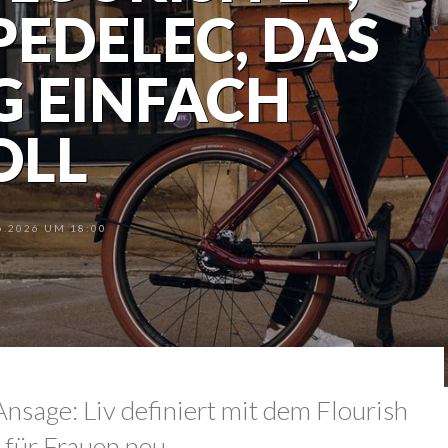
PEDELEC, DAS
G EINFACH
OLL
.2026 UM 18:00
Ansage: Liv definiert mit dem Flourish
 für Frauen neu