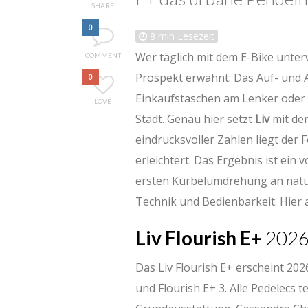
SHARE
0
8
min Lesezeit
Wer täglich mit dem E-Bike unterw
COMMENT
Prospekt erwähnt: Das Auf- und A
0
Einkaufstaschen am Lenker oder 
LOVE
Stadt. Genau hier setzt
Liv
mit de
eindrucksvoller Zahlen liegt der 
erleichtert. Das Ergebnis ist ein 
ersten Kurbelumdrehung an natür
Technik und Bedienbarkeit. Hier 
Liv Flourish E+
2026 
Das Liv Flourish E+ erscheint 202
und Flourish E+ 3. Alle Pedelecs 