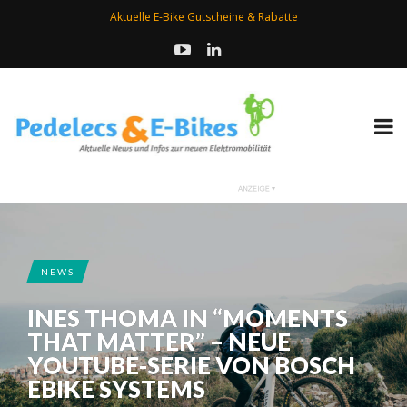
Aktuelle E-Bike Gutscheine & Rabatte
NEWS
INES THOMA IN “MOMENTS
THAT MATTER” – NEUE
YOUTUBE-SERIE VON BOSCH
EBIKE SYSTEMS