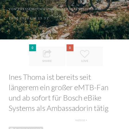
VON
PRESSEMITTEILUNG
VERÖFFENTLICHT AM
•
19.05.2023 UM 15:31
0
0
SHARE
LOVE
Ines Thoma ist bereits seit
längerem ein großer eMTB-Fan
und ab sofort für Bosch eBike
Systems als Ambassadorin tätig