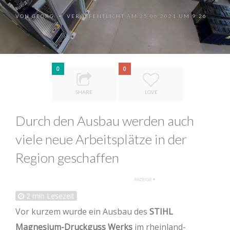
VON
GEORG
VERÖFFENTLICHT AM 25.06.2021 UM 9:26
•
0
0
SHARE
LOVE
Durch den Ausbau werden auch
viele neue Arbeitsplätze in der
Region geschaffen
2
min Lesezeit
Vor kurzem wurde ein Ausbau des
STIHL
Magnesium-Druckguss Werks
im rheinland-