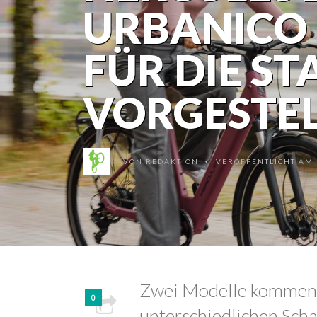
URBANICO 
FÜR DIE ST
VORGESTEL
VON
REDAKTION
VERÖFFENTLICHT AM 1
•
Zwei Modelle kommen m
0
unterschiedlichen Sch