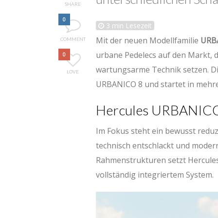
SHARE
0
3
min Lesezeit
Mit der neuen Modellfamilie
URB
COMMENT
urbane Pedelecs auf den Markt, d
0
wartungsarme Technik setzen. D
LOVE
URBANICO 8 und startet in mehr
Hercules URBANICO 
Im Fokus steht ein bewusst reduzi
technisch entschlackt und modern
Rahmenstrukturen setzt Hercules 
vollständig integriertem System.