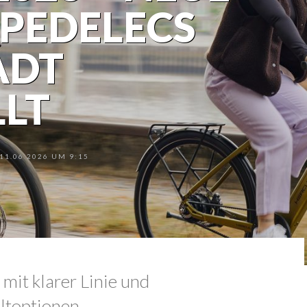
PEDELECS
ADT
LT
1.06.2026 UM 9:15
it klarer Linie und
altoptionen