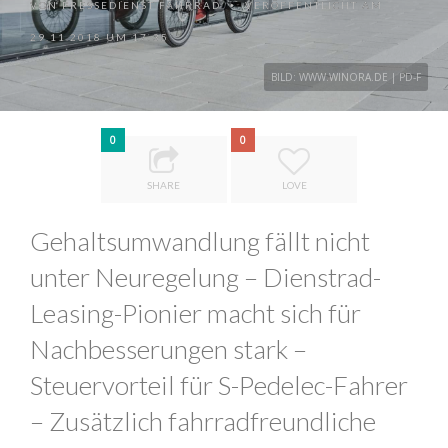
VON
PRESSEDIENST FAHRRAD
VERÖFFENTLICHT AM
•
29.11.2018 UM 17:35
BILD: WWW.WINORA.DE | PD-F
0
0
SHARE
LOVE
Gehaltsumwandlung fällt nicht
unter Neuregelung – Dienstrad-
Leasing-Pionier macht sich für
Nachbesserungen stark –
Steuervorteil für S-Pedelec-Fahrer
– Zusätzlich fahrradfreundliche