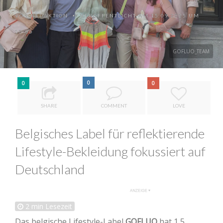
VON
REDAKTION
VERÖFFENTLICHT AM 15.09.2025 UM
•
10:06
GOFLUO_TEAM
0
0
0
SHARE
COMMENT
LOVE
Belgisches Label für reflektierende
Lifestyle-Bekleidung fokussiert auf
Deutschland
2
min Lesezeit
Das belgische Lifestyle-Label
GOFLUO
hat 1,5