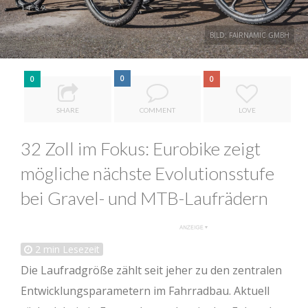
14:59
BILD: FAIRNAMIC GMBH
0
0
0
SHARE
COMMENT
LOVE
32 Zoll im Fokus: Eurobike zeigt
mögliche nächste Evolutionsstufe
bei Gravel- und MTB-Laufrädern
2
min Lesezeit
Die Laufradgröße zählt seit jeher zu den zentralen
Entwicklungsparametern im Fahrradbau. Aktuell