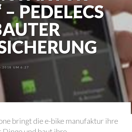
 – PEDELECS
BAUTER
SICHERUNG
.2018 UM 6:27
e bringt die e-bike manufaktur ihre
r Dinge und baut ihre