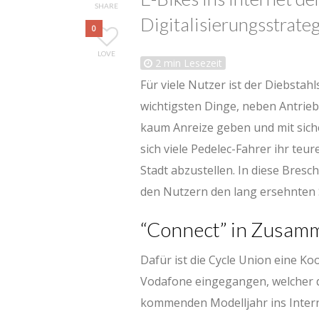
SHARE
Digitalisierungsstrateg
0
LOVE
2
min Lesezeit
Für viele Nutzer ist der Diebstah
wichtigsten Dinge, neben Antrieb
kaum Anreize geben und mit sich
sich viele Pedelec-Fahrer ihr teu
Stadt abzustellen. In diese Bresc
den Nutzern den lang ersehnten S
“Connect” in Zusamm
Dafür ist die Cycle Union eine 
Vodafone eingegangen, welcher d
kommenden Modelljahr ins Interne