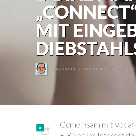
„CONNECT“
MIT EINGE
DIEBSTAHL
VON
GEORG
VERÖFFENTLICHT AM 12.06
•
Gemeinsam mit Vodafon
0
E-Bikes ins Internet de