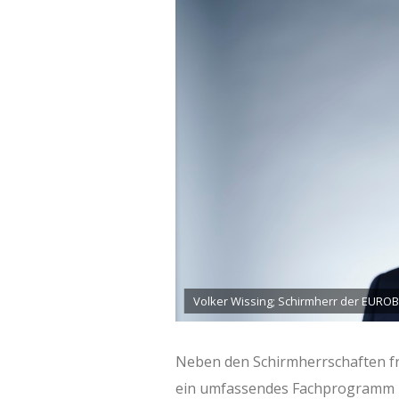
Volker Wissing; Schirmherr der EUROB
Neben den Schirmherrschaften fr
ein umfassendes Fachprogramm m