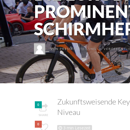
PROMINEN
SCHIRMHE
VON
PRESSEMITTEILUNG
VERÖFFENTLIC
•
Zukunftsweisende Key
0
Niveau
SHARE
0
3
min Lesezeit