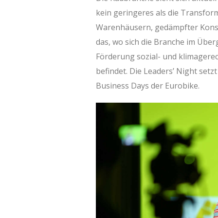
kein geringeres als die Transform
Warenhäusern, gedämpfter Kons
das, wo sich die Branche im Überg
Förderung sozial- und klimagerec
befindet. Die Leaders’ Night set
Business Days der Eurobike.