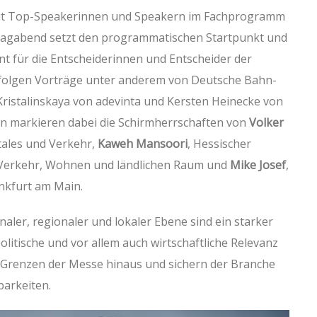
it Top-Speakerinnen und Speakern im Fachprogramm
stagabend setzt den programmatischen Startpunkt und
vent für die Entscheiderinnen und Entscheider der
 folgen Vorträge unter anderem von Deutsche Bahn-
Kristalinskaya von adevinta und Kersten Heinecke von
n markieren dabei die Schirmherrschaften von
Volker
tales und Verkehr,
Kaweh Mansoori
, Hessischer
e, Verkehr, Wohnen und ländlichen Raum und
Mike Josef
,
nkfurt am Main.
aler, regionaler und lokaler Ebene sind ein starker
politische und vor allem auch wirtschaftliche Relevanz
e Grenzen der Messe hinaus und sichern der Branche
barkeiten.