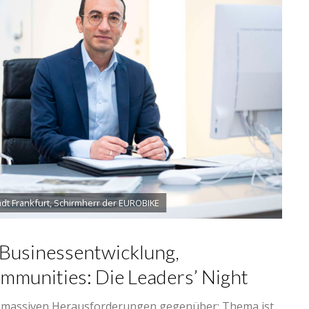
dt Frankfurt, Schirmherr der EUROBIKE
 Businessentwicklung,
mmunities: Die Leaders’ Night
ll massiven Herausforderungen gegenüber: Thema ist