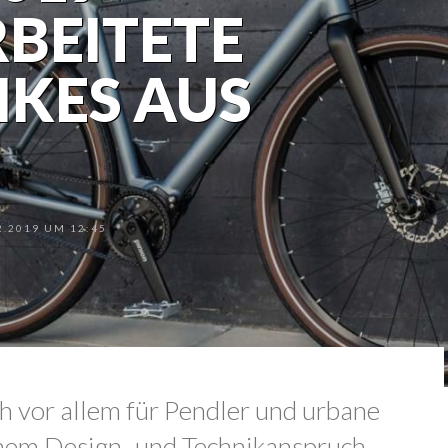
BEITETE
IKES AUS
.2019 UM 12:45
h vor allem für Pendler und urbane
em Design- und Technikanspruch