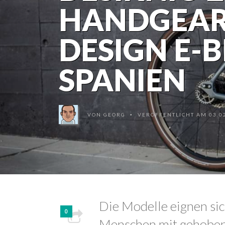
HANDGEAR
DESIGN E-B
SPANIEN
VON
GEORG
VERÖFFENTLICHT AM 03.02
•
Die Modelle eignen sic
0
Menschen mit gehoben