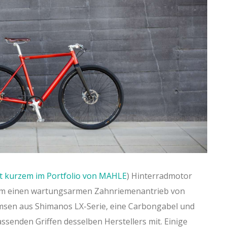
it kurzem im Portfolio von MAHLE
) Hinterradmotor
em einen wartungsarmen Zahnriemenantrieb von
msen aus Shimanos LX-Serie, eine Carbongabel und
ssenden Griffen desselben Herstellers mit. Einige