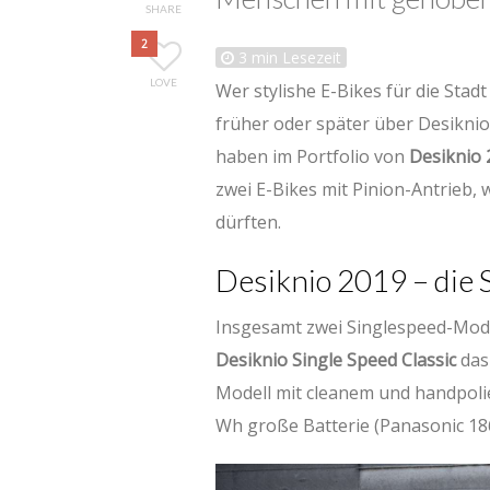
SHARE
2
3
min Lesezeit
LOVE
Wer stylishe E-Bikes für die Stadt
früher oder später über Desiknio
haben im Portfolio von
Desiknio 
zwei E-Bikes mit Pinion-Antrieb, 
dürften.
Desiknio 2019 – die 
Insgesamt zwei Singlespeed-Mode
Desiknio Single Speed Classic
das 
Modell mit cleanem und handpoli
Wh große Batterie (Panasonic 18