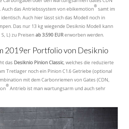
die Carbongabel oder den wartungsarmen Gates CDN
®
. Auch das Antriebssystem von ebikemotion
samt im
identisch. Auch hier lässt sich das Modell noch in
mpen. Das nur 13 kg wiegende Desiknio Modell kann
 S, L) zu Preisen
ab 3.590 EUR
erworben werden.
m 2019er Portfolio von Desiknio
eht das
Desiknio Pinion Classic
, welches die reduzierte
 am Tretlager noch ein Pinion C1.6 Getriebe (optional
ombination mit dem Carbonriemen von Gates (CDN,
®
ion
Antrieb ist man wartungsarm und auch sehr