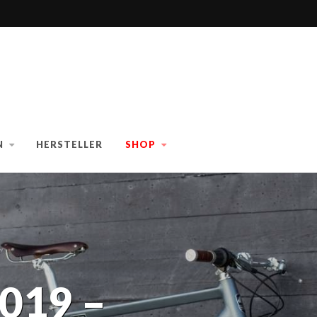
N
HERSTELLER
SHOP
019 –