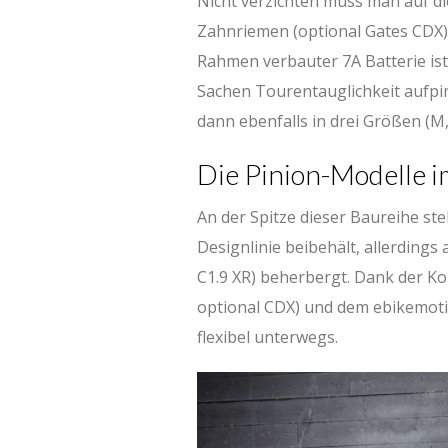
Nicht verzichten muss man auf 
Zahnriemen (optional Gates CDX)
Rahmen verbauter 7A Batterie ist 
Sachen Tourentauglichkeit aufpi
dann ebenfalls in drei Größen (M,
Die Pinion-Modelle i
An der Spitze dieser Baureihe st
Designlinie beibehält, allerdings
C1.9 XR) beherbergt. Dank der K
optional CDX) und dem ebikemot
flexibel unterwegs.