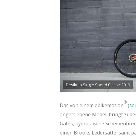
Desiknio Single Speed Classic 2019
®
Das von einem ebikemotion
(
se
angetriebene Modell bringt zud
Gates, hydraulische Scheibenbre
einen Brooks Ledersattel samt pa