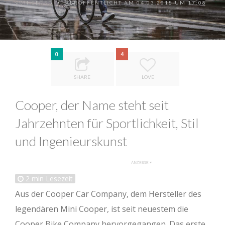
VON
GEORG
VERÖFFENTLICHT AM 04.03.2018 UM 17:08
•
0
4
SHARE
LOVE
Cooper, der Name steht seit
Jahrzehnten für Sportlichkeit, Stil
und Ingenieurskunst
2
min Lesezeit
Aus der Cooper Car Company, dem Hersteller des
legendären Mini Cooper, ist seit neuestem die
Cooper Bike Company hervorgegangen. Das erste