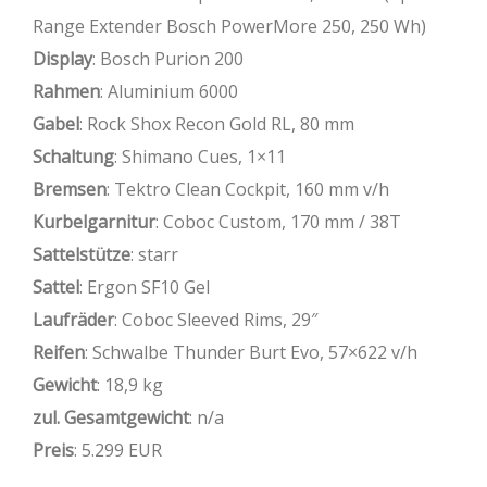
Range Extender Bosch PowerMore 250, 250 Wh)
Display
: Bosch Purion 200
Rahmen
: Aluminium 6000
Gabel
: Rock Shox Recon Gold RL, 80 mm
Schaltung
: Shimano Cues, 1×11
Bremsen
: Tektro Clean Cockpit, 160 mm v/h
Kurbelgarnitur
: Coboc Custom, 170 mm / 38T
Sattelstütze
: starr
Sattel
: Ergon SF10 Gel
Laufräder
: Coboc Sleeved Rims, 29″
Reifen
: Schwalbe Thunder Burt Evo, 57×622 v/h
Gewicht
: 18,9 kg
zul. Gesamtgewicht
: n/a
Preis
: 5.299 EUR