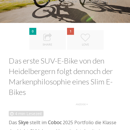
VON
GEORG
VERÖFFENTLICHT AM 27.07.2024 UM 9:09
•
0
1
SHARE
LOVE
Das erste SUV-E-Bike von den
Heidelbergern folgt dennoch der
Markenphilosophie eines Slim E-
Bikes
4
min Lesezeit
Das
Skye
stellt im
Coboc
2025 Portfolio die Klasse