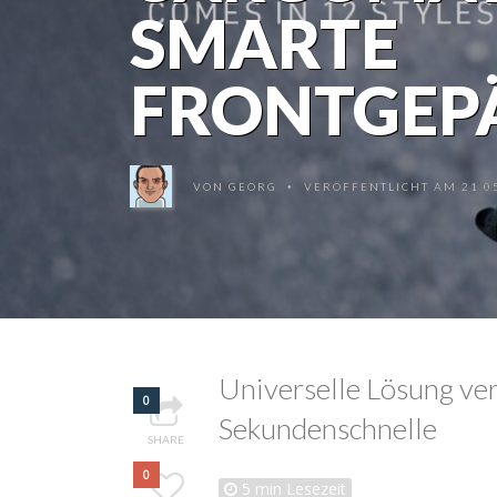
SMARTE
FRONTGEP
VON
GEORG
VERÖFFENTLICHT AM 21.05
•
Universelle Lösung ve
0
Sekundenschnelle
SHARE
0
5
min Lesezeit