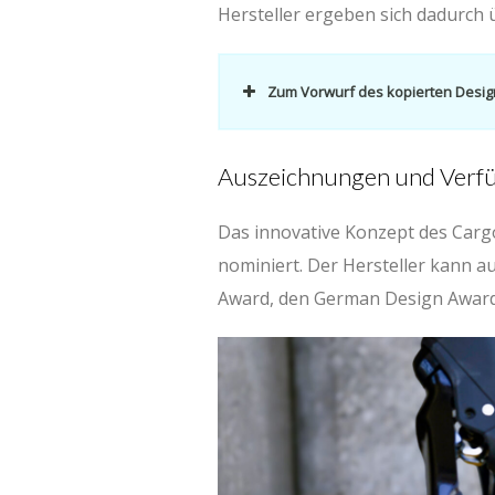
Hersteller ergeben sich dadurch
Zum Vorwurf des kopierten Desig
Auszeichnungen und Verfü
Das innovative Konzept des Car
CargoMate – ebenso 
nominiert. Der Hersteller kann 
auf einer Idee, die b
Award, den German Design Award
aus Japan stammend
bekannt ist. Dabei w
dem Lenker abgestüt
Klassik-Randonneur-S
Jahren bekannt. Im U
gehen wir in unsere