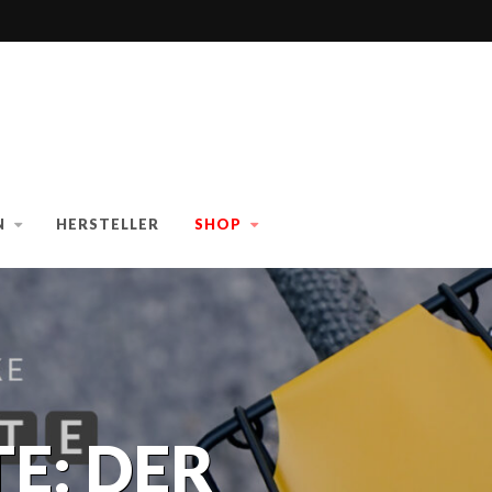
N
HERSTELLER
SHOP
E: DER